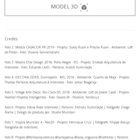
MODEL 3D
Credits
Foto 2: Mostra CASACOR PR 2019 - Projeto: Suely Ruon e Priscila Ruon - Ambiente: Loft
do Piloto - Foto: Viviane Sonnenstrahl
Foto 3: Mostra Elite Design 2018, Porto Alegre - RS - Projeto: Eniésse Arquitetura de
Interiores - Foto: Eduardo Liotti - Parceria: Ilustre Iluminação
Foto 4: DECORA LÍDER, Divinópolis - MG, 2016 - Ambiente: Quarto da Moça - Projeto:
Thaíssa Parreiras Arquitetura & Interiores - Foto: Jomar Bragança
Foto 5: Village Arte Decor, Rio Claro-SP, 2018 - Ambiente: Loft do Jovem Casal - Projeto:
Habitat Projetos Inteligentes - Foto: Favaro JR - Parceiro: FonteLuz
Foto 6: Projeto: Flávia Rossi Interiores | Parceiro: Eletrolu Iluminação | Fotógrafo: Diego
Rocha | Design do produto por: Studio Munclair
Foto 7: Inspira Munclair 4 - Nov20 - Projeto: Henrique Cruz | Fotógrafo: Filippe Araujo
Fotografia de Interiores
Foto 8: Projeto @formaarquitetura @carlapadua @laisa_nogueira @liafreitas | Parceiro