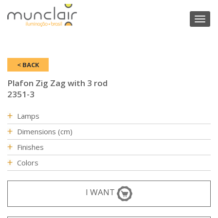
Toggl
naviga
< BACK
Plafon Zig Zag with 3 rod
2351-3
Lamps
Dimensions (cm)
Finishes
Colors
I WANT