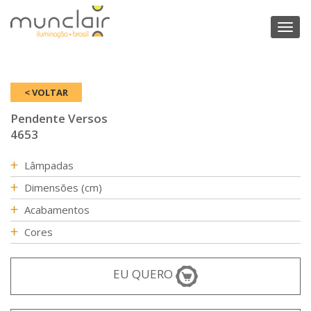
Toggl
naviga
< VOLTAR
Pendente Versos
4653
Lâmpadas
Dimensões (cm)
Acabamentos
Cores
EU QUERO