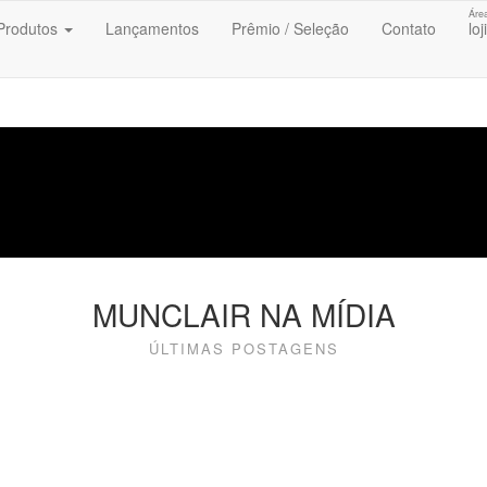
Áre
Produtos
Lançamentos
Prêmio / Seleção
Contato
loj
MUNCLAIR NA MÍDIA
ÚLTIMAS POSTAGENS