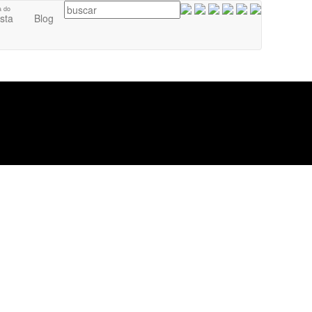
a do
ista
Blog