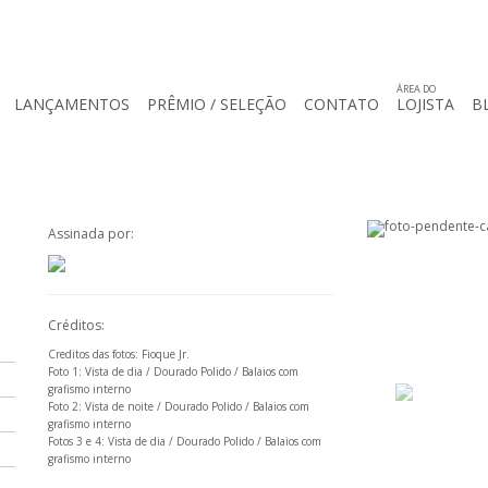
ÁREA DO
LANÇAMENTOS
PRÊMIO / SELEÇÃO
CONTATO
LOJISTA
B
Assinada por:
Créditos:
Creditos das fotos: Fioque Jr.
Foto 1: Vista de dia / Dourado Polido / Balaios com
grafismo interno
Foto 2: Vista de noite / Dourado Polido / Balaios com
grafismo interno
Fotos 3 e 4: Vista de dia / Dourado Polido / Balaios com
grafismo interno