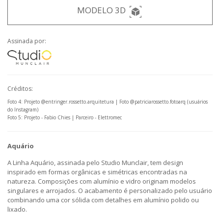
MODELO 3D
Assinada por:
Créditos:
Foto 4: Projeto @entringer.rossetto.arquitetura | Foto @patriciarossetto.fotoarq (usuários
do Instagram)
Foto 5: Projeto - Fabio Chies | Parceiro - Elettromec
Aquário
A Linha Aquário, assinada pelo Studio Munclair, tem design
inspirado em formas orgânicas e simétricas encontradas na
natureza. Composições com alumínio e vidro originam modelos
singulares e arrojados. O acabamento é personalizado pelo usuário
combinando uma cor sólida com detalhes em alumínio polido ou
lixado.