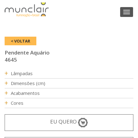
Toggl
naviga
< VOLTAR
Pendente Aquário
4645
Lâmpadas
Dimensões (cm)
Acabamentos
Cores
EU QUERO