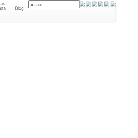
a do
ista
Blog