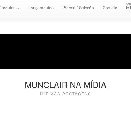
Áre
Produtos
Lançamentos
Prêmio / Seleção
Contato
loj
MUNCLAIR NA MÍDIA
ÚLTIMAS POSTAGENS