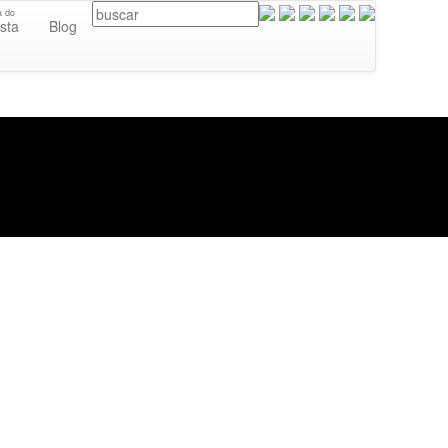
a do
ista
Blog