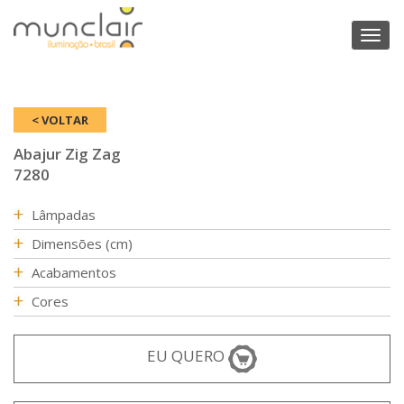
Toggl
naviga
< VOLTAR
Abajur Zig Zag
7280
Lâmpadas
Dimensões (cm)
Acabamentos
Cores
EU QUERO