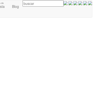
a do
ista
Blog