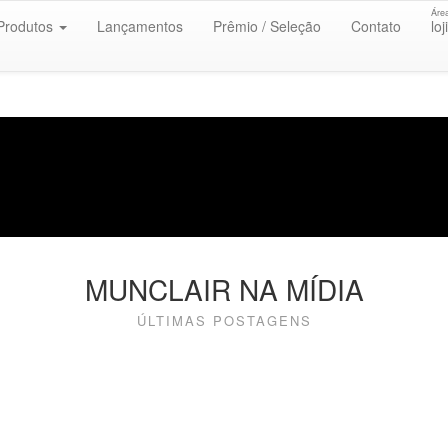
Áre
Produtos
Lançamentos
Prêmio / Seleção
Contato
loj
MUNCLAIR NA MÍDIA
ÚLTIMAS POSTAGENS