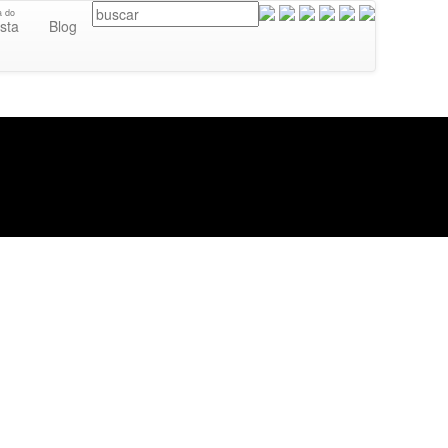
a do
ista
Blog