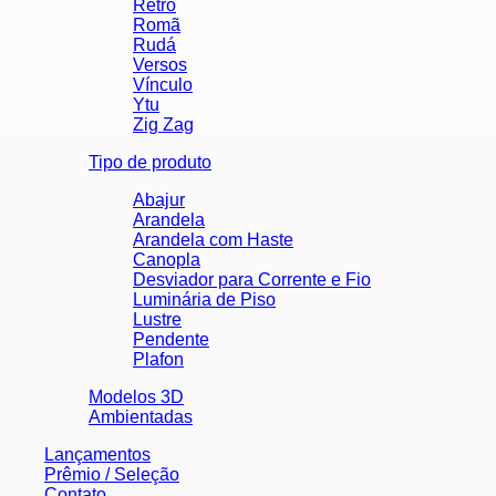
Retrô
Romã
Rudá
Versos
Vínculo
Ytu
Zig Zag
Tipo de produto
Abajur
Arandela
Arandela com Haste
Canopla
Desviador para Corrente e Fio
Luminária de Piso
Lustre
Pendente
Plafon
Modelos 3D
Ambientadas
Lançamentos
Prêmio / Seleção
Contato