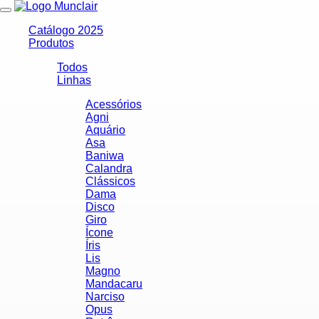
Toggle
navigation
Catálogo 2025
Produtos
Todos
Linhas
Acessórios
Agni
Aquário
Asa
Baniwa
Calandra
Clássicos
Dama
Disco
Giro
Ícone
Íris
Lis
Magno
Mandacaru
Narciso
Opus