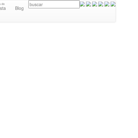
a do
ista
Blog